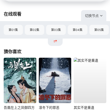
在线观看
切换节点
第01集
第02集
第03集
第04集
第05集
猜你喜欢
吾凰在上之凤御四方
凛冬下的罪恶
其实不是重逢