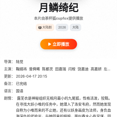
月鳞绮纪
本片由茶杯狐cupfox提供播放
大陆剧
2026
大陆
立即播放
导演：
陆觉
主演：
鞠婧祎
曾舜晞
陈都灵
田嘉瑞
闫桉
饶嘉迪
高嘉妍
左宸屹
更新：
2026-04-17 20:15
备注：
已完结
语言：
国语
剧情：
露芜衣是神秘组织无相月最小的九尾狐，性格活泼，狡黠。
在寻找大妖小唯的任务中，她潜入了洛安韦府，然而她发现
自称为小唯而来的不止她，还有以妖身画皮为法师，身负血
海深仇的武拾光，与她同来的姐姐，面似春水心有足谋，同