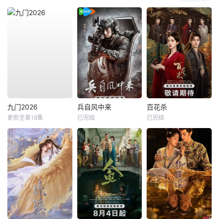
九门2026
兵自风中来
百花杀
更新至第18集
已完结
已完结