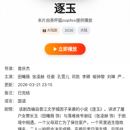
逐玉
本片由茶杯狐cupfox提供播放
大陆剧
2026
大陆
立即播放
导演：
曾庆杰
主演：
田曦薇
张凌赫
任豪
孔雪儿
邓凯
李卿
喻钟黎
刘琳
严屹宽
更新：
2026-03-21 23:15
备注：
已完结
语言：
国语
剧情：
该剧改编自晋江文学城团子来袭的小说《逐玉》。讲述了屠
户女樊长玉（田曦薇 饰）与落难侯爷谢征（张凌赫 饰）于困
境中相遇，一个父母双亡为了保住家产，一个死里逃生隐姓
埋名，二人一拍即合决定成婚。先婚后爱日渐生情，后因战