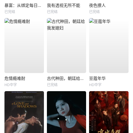
暴富：从绑定每日消费系统开始
我有透视无所不能
夜色撩人
已完结
已完结
已完结
危情瘾难耐
古代种田，朝廷给我发媳妇
豆蔻年华
HD中字
已完结
HD中字