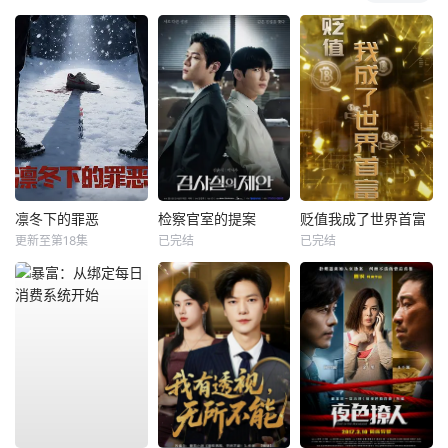
凛冬下的罪恶
检察官室的提案
贬值我成了世界首富
更新至第18集
已完结
已完结