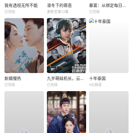
我有透视无所不能
凛冬下的罪恶
暴富：从绑定每日消费系统开始
已完结
更新至第12集
已完结
新婚慢热
九岁萌娃机长，云端逆行
十年泰国
已完结
已完结
HD国语