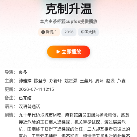
克制升温
本片由茶杯狐cupfox提供播放
剧情片
2026
中国大陆
立即播放
导演：
良多
主演：
钟雅婷
陈圣亨
郑舒环
姚星灏
王蕴凡
周沐
赵漾
芦鑫
丁晓
更新：
2026-07-11 12:15
备注：
已完结
语言：
汉语普通话
剧情：
九十年代边境城市M城，麻将馆店员田烟为拯救师傅，蓄意
接近危险的玉石商人逄径赋，机关算尽试探，渡过层层危
机，田烟终于获得了逄径赋的信任，二人却互相看见彼此的
真心，于是爱不纯粹，恨不彻底，恨海情天却也对彼此绝不