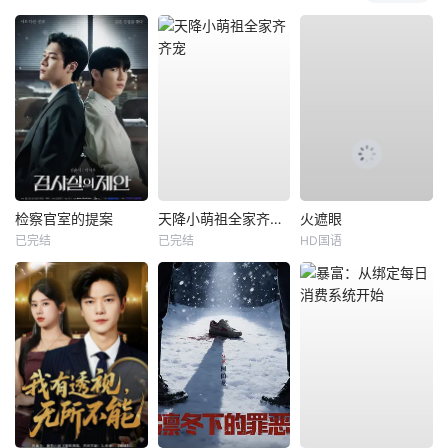
检察官室的提案
天降小萌祖全家齐齐宠
火遮眼
已完结
已完结
HD国语