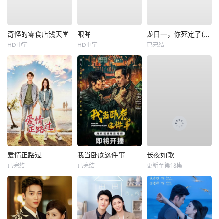
奇怪的零食店钱天堂
眼眸
龙日一，你死定了(短剧)
HD中字
HD中字
已完结
爱情正路过
我当卧底这件事
长夜如歌
已完结
已完结
更新至第18集