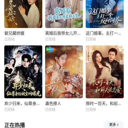
替兄藏娇娥
离婚后我带女儿开启新人生
这门婚事，主打一个反向饲养
已完结
已完结
已完结
弃少归来，仙尊身份被全网曝光
蛊色撩人
限时一百天，和前夫谈恋爱
已完结
已完结
已完结
正在热播
更多