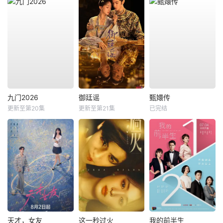
九门2026
御廷谣
甄嬛传
更新至第20集
更新至第21集
已完结
天才，女友
这一秒过火
我的前半生