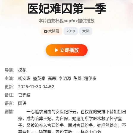
医妃难囚第一季
本片由茶杯狐cupfox提供播放
大陆剧
2018
大陆
立即播放
导演：
探花
主演：
杨安琪
盛英豪
高寒
李明源
陈烁
程伊多
更新：
2025-11-30 04:52
备注：
已完结
语言：
国语
剧情：
一心追求自由的女医纪纤云，在权谋的安排下替姐姐出
嫁，成为陪葬王妃。为自保，她运用所学医术救了怀孕皇
子，又被迫卷入宫廷纷争。面对宫廷纷争，她坦然处之，不
慕名利，一碗药膳，圈粉无数，一路奋力自救……