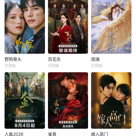
野狗骨头
百花杀
琉璃
已完结
已完结
已完结
人鱼2026
雀骨
嫁入高门