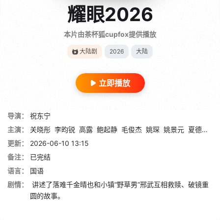
耀眼2026
本片由茶杯狐cupfox提供播放
大陆剧
2026
大陆
立即播放
导演：
祝东宁
主演：
关晓彤
李昀锐
高露
鲍起静
毛俊杰
姚琛
姚景元
夏德俊
刘
更新：
2026-06-10 13:15
备注：
已完结
语言：
国语
剧情：
讲述了落难千金晴也和小镇“野草男”邢武互相救赎、破镜重
圆的故事。