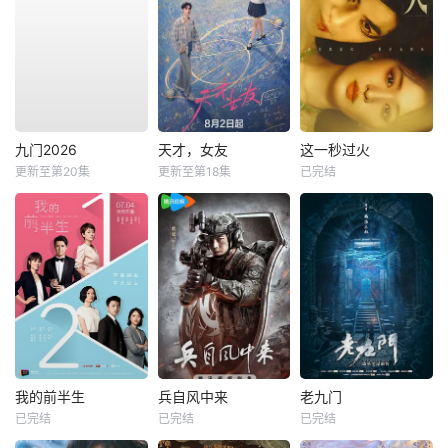
九门2026
天才，女友
这一秒过火
更新至第20集
更新至第18集
已完结
我的前半生
兵自风中来
老九门
已完结
已完结
已完结