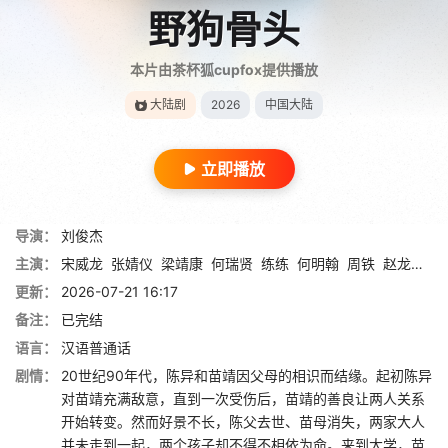
野狗骨头
本片由茶杯狐cupfox提供播放
大陆剧
2026
中国大陆
立即播放
导演：
刘俊杰
主演：
宋威龙
张婧仪
梁靖康
何瑞贤
练练
何明翰
周铁
赵龙豪
田
更新：
2026-07-21 16:17
备注：
已完结
语言：
汉语普通话
剧情：
20世纪90年代，陈异和苗靖因父母的相识而结缘。起初陈异
对苗靖充满敌意，直到一次受伤后，苗靖的善良让两人关系
开始转变。然而好景不长，陈父去世、苗母消失，两家大人
并未走到一起，两个孩子却不得不相依为命。来到大学，苗