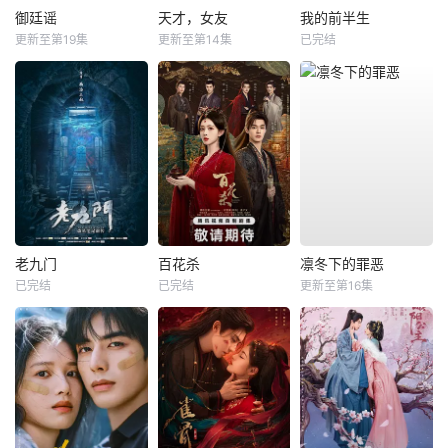
御廷谣
天才，女友
我的前半生
更新至第19集
更新至第14集
已完结
老九门
百花杀
凛冬下的罪恶
已完结
已完结
更新至第16集