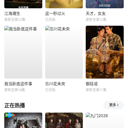
江海潮生
这一秒过火
天才，女友
更新至第22集
已完结
更新至第12集
我当卧底这件事
忘川花未央
御廷谣
更新至第18集
已完结
更新至第17集
正在热播
更多