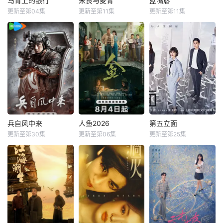
马背上的银行
米良与麦青
蓝嘴唇
更新至第04集
更新至第11集
更新至第11集
兵自风中来
人鱼2026
第五立面
更新至第30集
更新至第06集
更新至第25集