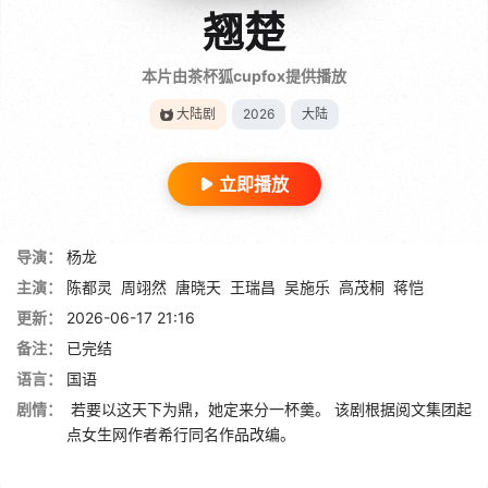
翘楚
本片由茶杯狐cupfox提供播放
大陆剧
2026
大陆
立即播放
导演：
杨龙
主演：
陈都灵
周翊然
唐晓天
王瑞昌
吴施乐
高茂桐
蒋恺
更新：
2026-06-17 21:16
备注：
已完结
语言：
国语
剧情：
若要以这天下为鼎，她定来分一杯羹。 该剧根据阅文集团起
点女生网作者希行同名作品改编。