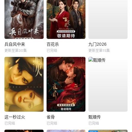
兵自风中来
百花杀
九门2026
更新至第30集
已完结
更新至第15集
这一秒过火
雀骨
甄嬛传
已完结
已完结
已完结