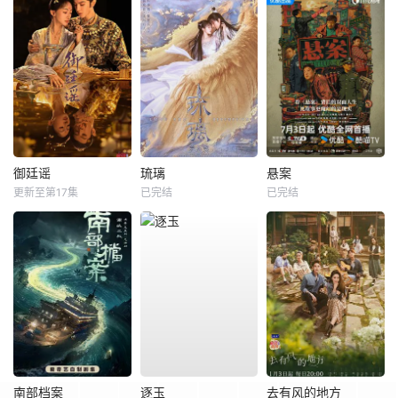
御廷谣
琉璃
悬案
更新至第17集
已完结
已完结
南部档案
逐玉
去有风的地方