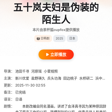
五十岚夫妇是伪装的
陌生人
本片由茶杯狐cupfox提供播放
日韩剧
2025
日本
立即播放
导演：
池田千寻
河原瑶
小菅规照
主演：
新川优爱
盐野瑛久
兵头功海
田边桃子
水桥研二
浜中文一
更新：
2025-11-30 02:55
备注：
已完结
语言：
日语
剧情：
本剧改编自同名漫画，讲述了会泽真寻因为某种原因辞
去了原来工作的公司，跳槽到别的公司。优秀且待人和善的