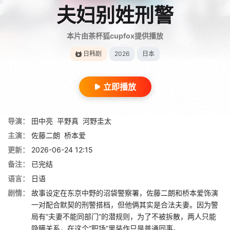
夫妇别姓刑警
本片由茶杯狐cupfox提供播放
日韩剧
2026
日本
立即播放
导演：
田中亮
平野真
河野圭太
主演：
佐藤二朗
桥本爱
更新：
2026-06-24 12:15
备注：
已完结
语言：
日语
剧情：
故事设定在东京中野的沼袋警察署，佐藤二朗和桥本爱饰演
一对配合默契的刑警搭档，但他俩其实是合法夫妻。因为警
局有“夫妻不能同部门”的潜规则，为了不被拆散，两人只能
隐瞒关系，在这个“职场”里装作只是普通同事。