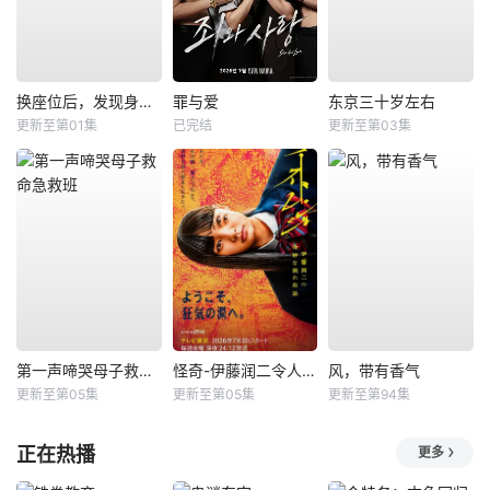
换座位后，发现身后的男生好像喜欢我
罪与爱
东京三十岁左右
更新至第01集
已完结
更新至第03集
第一声啼哭母子救命急救班
怪奇-伊藤润二令人彻夜难眠的奇异故事－
风，带有香气
更新至第05集
更新至第05集
更新至第94集
正在热播
更多