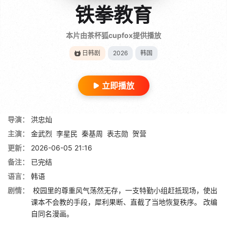
铁拳教育
本片由茶杯狐cupfox提供播放
日韩剧
2026
韩国
立即播放
导演：
洪忠灿
主演：
金武烈
李星民
秦基周
表志勋
贺营
更新：
2026-06-05 21:16
备注：
已完结
语言：
韩语
剧情：
校园里的尊重风气荡然无存，一支特勤小组赶抵现场，使出
课本不会教的手段，犀利果断、直截了当地恢复秩序。 改编
自同名漫画。