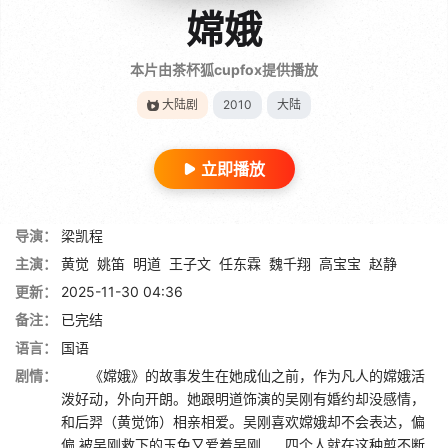
嫦娥
本片由茶杯狐cupfox提供播放
大陆剧
2010
大陆
立即播放
导演：
梁凯程
主演：
黄觉
姚笛
明道
王子文
任东霖
魏千翔
高宝宝
赵静
更新：
2025-11-30 04:36
备注：
已完结
语言：
国语
剧情：
《嫦娥》的故事发生在她成仙之前，作为凡人的嫦娥活
泼好动，外向开朗。她跟明道饰演的吴刚有婚约却没感情，
和后羿（黄觉饰）相亲相爱。吴刚喜欢嫦娥却不会表达，偏
偏 被吴刚救下的玉兔又爱着吴刚……四个人就在这种剪不断