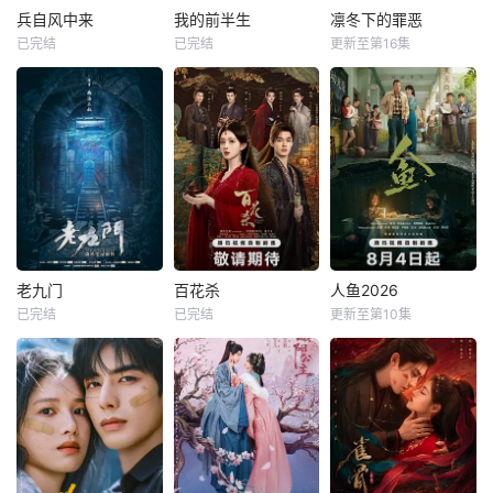
兵自风中来
我的前半生
凛冬下的罪恶
已完结
已完结
更新至第16集
老九门
百花杀
人鱼2026
已完结
已完结
更新至第10集