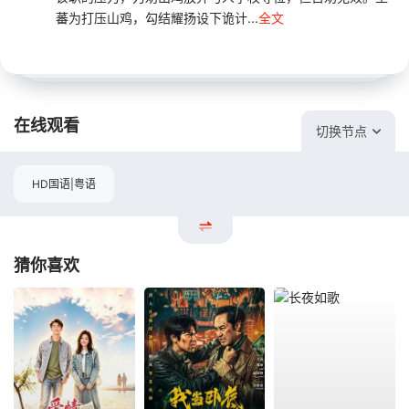
蕃为打压山鸡，勾结耀扬设下诡计...
全文
在线观看
切换节点
HD国语|粤语
猜你喜欢