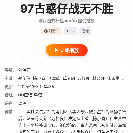
97古惑仔战无不胜
本片由茶杯狐cupfox提供播放
剧情片
1997
香港
立即播放
导演：
刘伟强
主演：
郑伊健
陈小春
李嘉欣
莫文蔚
万梓良
林晓峰
朱永棠
谢天
更新：
2025-11-30 04:35
备注：
HD国语|粤语
语言：
粤语
剧情：
黑社会洪兴社的屯门区话事人恐龙被东星社的耀扬杀害
后，龙头蒋天养（万梓良）决定从山鸡（陈小春）和生蕃中
选出一个填补该空缺，铜锣湾的话事人浩南（郑伊健）深知
该职的压力，力劝山鸡放弃与人争权夺位，但苦劝无效。生