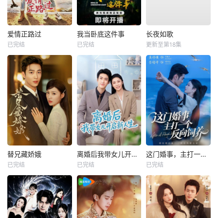
爱情正路过
我当卧底这件事
长夜如歌
已完结
已完结
更新至第18集
替兄藏娇娥
离婚后我带女儿开启新人生
这门婚事，主打一个反向饲养
已完结
已完结
已完结