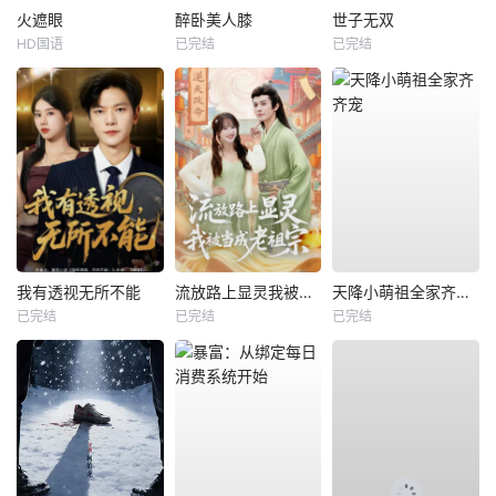
火遮眼
醉卧美人膝
世子无双
HD国语
已完结
已完结
我有透视无所不能
流放路上显灵我被当成老祖宗
天降小萌祖全家齐齐宠
已完结
已完结
已完结