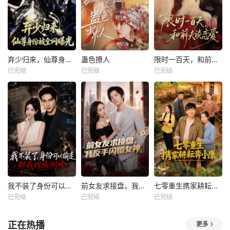
弃少归来，仙尊身份被全网曝光
蛊色撩人
限时一百天，和前夫谈恋爱
已完结
已完结
已完结
我不装了身份可以偷走那我的病例呢
前女友求接盘，我反手闪婚女神
七零重生携家耕耘奔小康
已完结
已完结
已完结
正在热播
更多