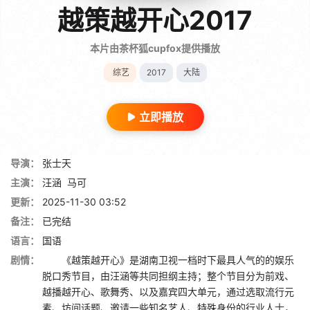
越策越开心2017
本片由茶杯狐cupfox提供播放
综艺
2017
大陆
立即播放
导演：
张士天
主演：
汪涵
马可
更新：
2025-11-30 03:52
备注：
已完结
语言：
国语
剧情：
《越策越开心》是湖南卫视一档时下最具人气的的娱乐
脱口秀节目，由汪涵等共同担纲主持；整个节目分为前戏、
越播越开心、歌舞秀、以及嘉宾四大单元，通过选取流行元
素、坊间话题、邀请一些知名艺人、特殊身份的行业人士，