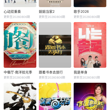
心动双重奏
姐姐当家2
歌手2026
更新至20260806期
更新至20260806期
更新至20260806期
中餐厅·南洋拾光季
跟着书本去旅行
我是单身
更新至20260806期
更新至20260806期
更新至20260805期