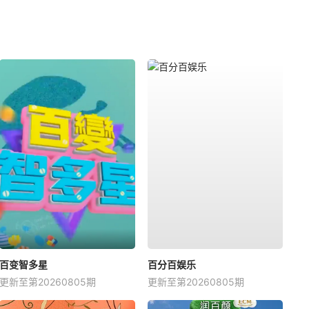
百变智多星
百分百娱乐
更新至第20260805期
更新至第20260805期