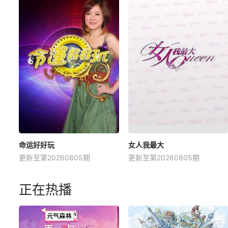
命运好好玩
女人我最大
更新至第20260805期
更新至第20260805期
正在热播