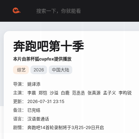
奔跑吧第十季
本片由茶杯狐cupfox提供播放
综艺
2026
中国大陆
导演：
姚译添
主演：
李晨
郑恺
沙溢
白鹿
范丞丞
张真源
孟子义
李昀锐
更新：
2026-07-31 23:15
备注：
已完结
语言：
汉语普通话
剧情：
奔跑吧14首轮录制将于3月25-29日开启