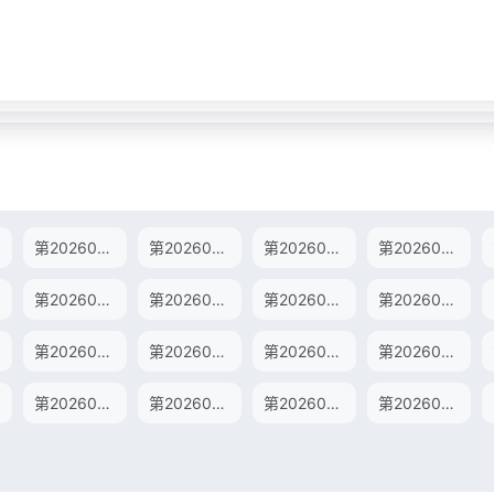
第20260428期
第20260430期
第20260430期纯享
第20260501期
第20260512期
第20260513期
第20260515期
第20260518期加更
第20260601期加更
第20260601期特别加更
第20260602期
第20260605期
第20260626期
第20260629期加更
第20260629期特别加更
第20260703期