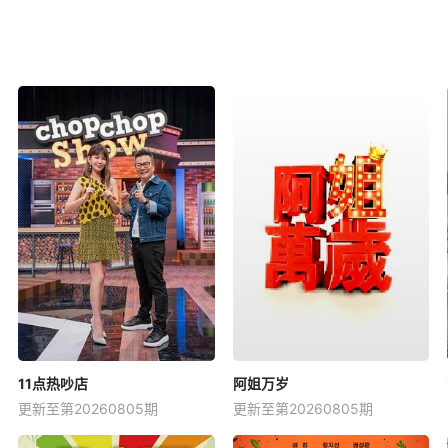
11点热吵店
阿姐万岁
更新至第20260805期
更新至第20260805期