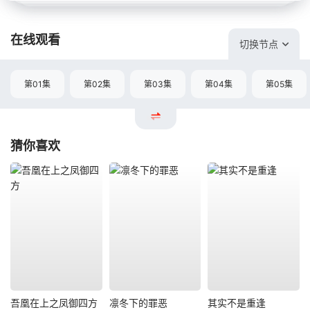
在线观看
切换节点
第01集
第02集
第03集
第04集
第05集
猜你喜欢
吾凰在上之凤御四方
凛冬下的罪恶
其实不是重逢