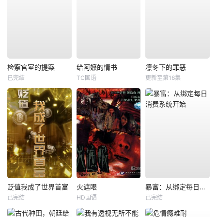
检察官室的提案
给阿嬷的情书
凛冬下的罪恶
已完结
TC国语
更新至第16集
贬值我成了世界首富
火遮眼
暴富：从绑定每日消费系统开始
已完结
HD国语
已完结