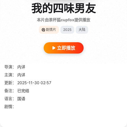
我的四味男友
本片由茶杯狐cupfox提供播放
剧情片
2025
大陆
立即播放
导演：
内详
主演：
内详
更新：
2025-11-30 02:57
备注：
已完结
语言：
国语
剧情：