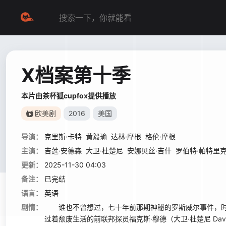
X档案第十季
本片由茶杯狐cupfox提供播放
欧美剧
2016
美国
导演：
克里斯·卡特
黄毅瑜
达林·摩根
格伦·摩根
主演：
吉莲·安德森
大卫·杜楚尼
安娜贝丝·吉什
罗伯特·帕特里
更新：
2025-11-30 04:03
备注：
已完结
语言：
英语
剧情：
谁也不曾想过，七十年前那期神秘的罗斯威尔事件，时
过着颓废生活的前联邦探员福克斯·穆德（大卫·杜楚尼 David D