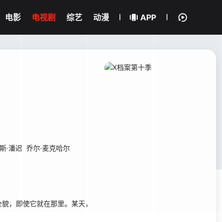
电影
电视剧
综艺
动漫
APP
斯·潘迟
乔尔·麦克哈尔
貌，即使它就在那里。某天，