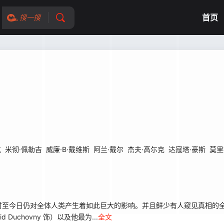
首页
搜一搜
克
米彻·佩勒吉
威廉·B·戴维斯
阿兰·戴尔
杰夫·高尓克
达寇塔·豪斯
莫里
至今日仍对全体人类产生着如此巨大的影响。并且鲜少有人窥见真相的全
uchovny 饰）以及他最为...
全文