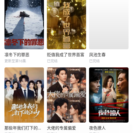
凛冬下的罪恶
贬值我成了世界首富
凤池生春
更新至第16集
已完结
已完结
那些年我们打下的江山
大佬的专属偏爱
夜色撩人