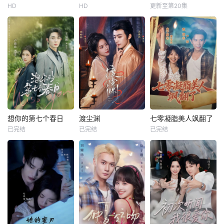
HD
HD
更新至第20集
想你的第七个春日
渡尘渊
七零凝脂美人飒翻了
已完结
已完结
已完结