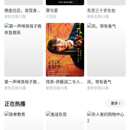
换座位后，发现身后的男生好像喜欢我
罪与爱
东京三十岁左右
更新至第01集
已完结
更新至第03集
第一声啼哭母子救命急救班
怪奇-伊藤润二令人彻夜难眠的奇异故事－
风，带有香气
更新至第05集
更新至第05集
更新至第94集
正在热播
更多