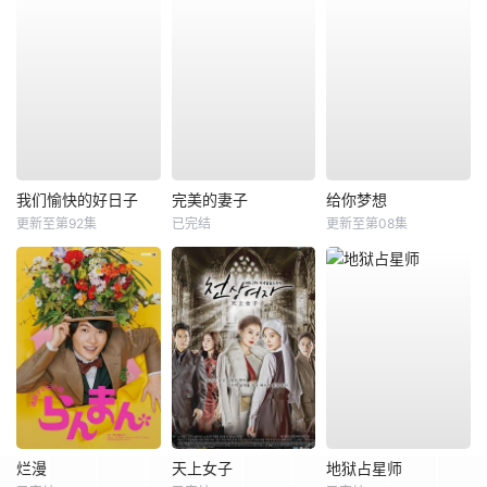
我们愉快的好日子
完美的妻子
给你梦想
更新至第92集
已完结
更新至第08集
烂漫
天上女子
地狱占星师