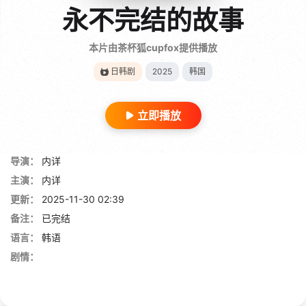
永不完结的故事
本片由茶杯狐cupfox提供播放
日韩剧
2025
韩国
立即播放
导演：
内详
主演：
内详
更新：
2025-11-30 02:39
备注：
已完结
语言：
韩语
剧情：