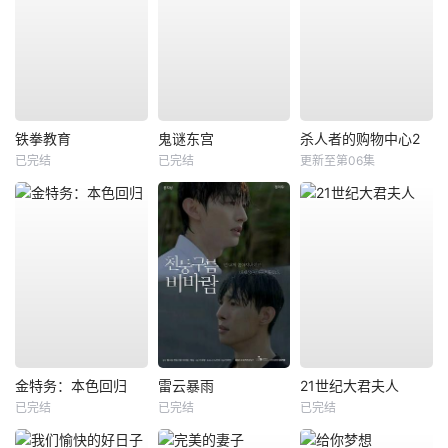
铁拳教育
鬼谜东宫
杀人者的购物中心2
已完结
已完结
更新至第06集
金特务：本色回归
雷云暴雨
21世纪大君夫人
已完结
已完结
已完结