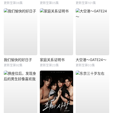
更新至第06集
更新至第05集
更新至第101集
我们愉快的好日子
家庭关系证明书
大空港～GATE24～
更新至第92集
更新至第23集
更新至第03集