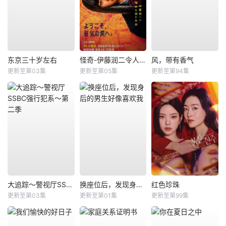
东京三十岁左右
怪奇-伊藤润二令人彻夜难眠的奇异故事－
风，带有香气
更新至第03集
更新至第05集
更新至第94集
大追踪〜警视厅SSBC强行犯系〜第二季
换座位后，发现身后的男生好像喜欢我
红色珍珠
更新至第03集
更新至第01集
更新至第99集