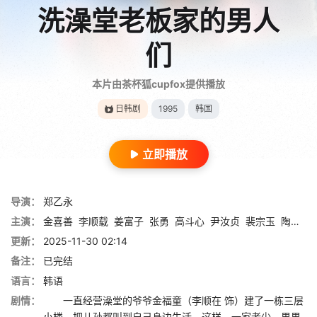
洗澡堂老板家的男人
们
本片由茶杯狐cupfox提供播放
日韩剧
1995
韩国
立即播放
导演：
郑乙永
主演：
金喜善
李顺载
姜富子
张勇
高斗心
尹汝贞
裴宗玉
陶智媛
更新：
2025-11-30 02:14
备注：
已完结
语言：
韩语
剧情：
一直经营澡堂的爷爷金福童（李顺在 饰）建了一栋三层
小楼，把儿孙都叫到自己身边生活。这样，一家老少，男男