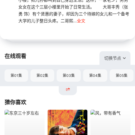
女女在这个三层小楼里开始了日常生活。 大哥丰秀（张
勇 饰）有个贤惠的妻子，却因为三个待嫁的女儿和一个备考
大学的儿子整日头疼。二哥熙...
全文
在线观看
切换节点
第01集
第02集
第03集
第04集
第05集
猜你喜欢