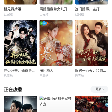
替兄藏娇娥
离婚后我带女儿开启新人生
这门婚事，主打一个反向饲养
已完结
已完结
已完结
弃少归来，仙尊身份被全网曝光
蛊色撩人
限时一百天，和前夫谈恋爱
已完结
已完结
已完结
正在热播
更多