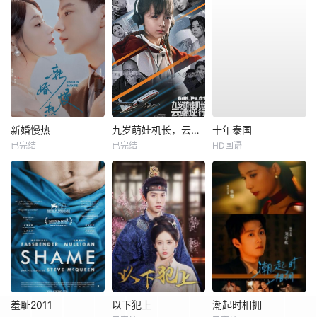
新婚慢热
九岁萌娃机长，云端逆行
十年泰国
已完结
已完结
HD国语
羞耻2011
以下犯上
潮起时相拥