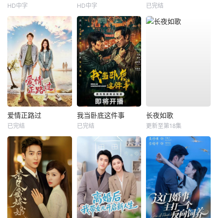
HD中字
HD中字
已完结
爱情正路过
我当卧底这件事
长夜如歌
已完结
已完结
更新至第18集