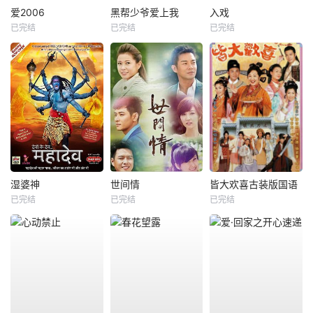
爱2006
黑帮少爷爱上我
入戏
已完结
已完结
已完结
湿婆神
世间情
皆大欢喜古装版国语
已完结
已完结
已完结