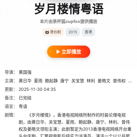
岁月楼情粤语
本片由茶杯狐cupfox提供播放
港台剧
2015
香港
立即播放
导演：
黄国强
主演：
黄日华
夏雨
鲍起静
唐宁
关宝慧
林利
姜皓文
曾伟权
關伊
更新：
2025-11-30 04:35
备注：
已完结
语言：
粤语
剧情：
《岁月楼情》，香港电视网络所制作的时装论理电视
剧，由黄日华、关宝慧、夏雨、鲍起静、唐宁、林利、曾伟
权及姜皓文领衔主演；此剧暂定为2013香港电视网络开台重
头台庆剧。汇聚视帝影后级实力派演员，演活一个以公共屋