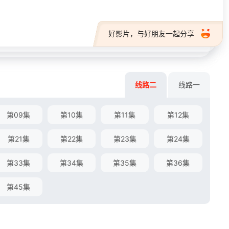
好影片，与好朋友一起分享
线路二
线路一
第09集
第10集
第11集
第12集
第21集
第22集
第23集
第24集
第33集
第34集
第35集
第36集
第45集