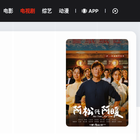
电影
电视剧
综艺
动漫
APP