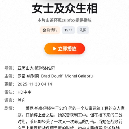
女士及众生相
本片由茶杯狐cupfox提供播放
剧情片
1977
法国
立即播放
导演：
亚历山大·彼得洛维奇
主演：
罗密·施耐德
Brad Dourif
Michel Galabru
更新：
2025-11-30 04:14
备注：
HD中字
语言：
其它
剧情：
莱尼·格鲁伊滕生于30年代的一个从事建筑工程的商人家
庭。在纳粹上台之后，她家曾获利其中。但在接下来的二战
时期，莱尼却经受了一次又一次命运的打击。当她在战败前
夕爱上俄罗斯战俘博里斯的时候，她被人民唾骂成“苏联婊