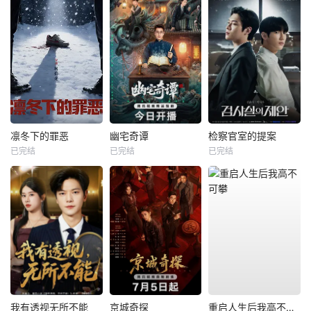
凛冬下的罪恶
幽宅奇谭
检察官室的提案
已完结
已完结
已完结
我有透视无所不能
京城奇探
重启人生后我高不可攀