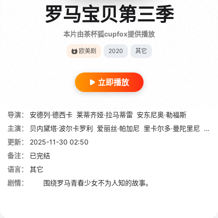
罗马宝贝第三季
本片由茶杯狐cupfox提供播放
欧美剧
2020
其它
立即播放
导演：
安德列·德西卡
莱蒂齐娅·拉马蒂雷
安东尼奥·勒福斯
主演：
贝内黛塔·波尔卡罗利
爱丽丝·帕加尼
里卡尔多·曼陀里尼
查贝
更新：
2025-11-30 02:50
备注：
已完结
语言：
其它
剧情：
围绕罗马青春少女不为人知的故事。