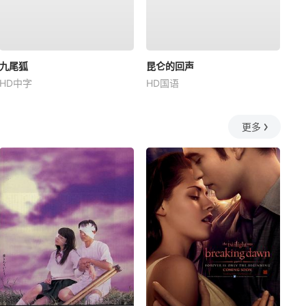
九尾狐
昆仑的回声
HD中字
HD国语
更多