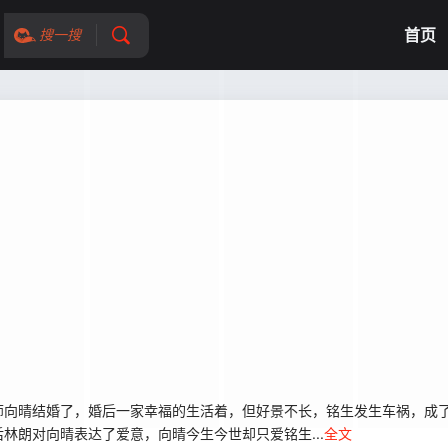
首页
搜一搜
向晴结婚了，婚后一家幸福的生活着，但好景不长，铭生发生车祸，成了
林朗对向晴表达了爱意，向晴今生今世却只爱铭生...
全文