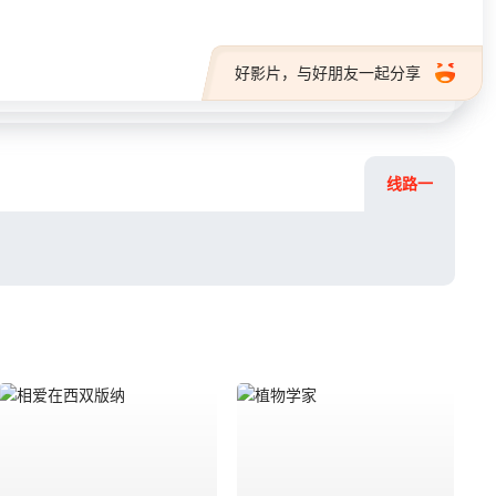
好影片，与好朋友一起分享
线路一