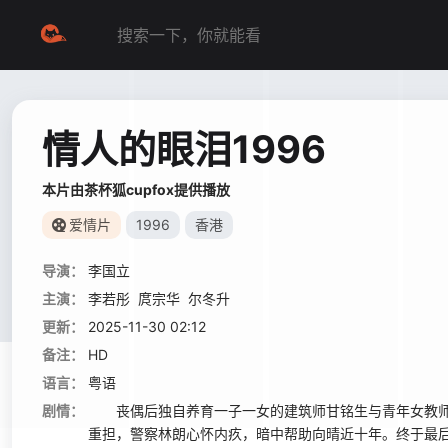
情人的眼泪1996
本片由茶杯狐cupfox提供播放
爱情片
1996
香港
导演：
李国立
主演：
李若彤
庹宗华
尔冬升
更新：
2025-11-30 02:12
备注：
HD
语言：
粤语
剧情：
丧偶后独自养育一子一女的建筑师甘铭生与青年女教师
重担，警察林朗心怀内疚，暗中帮助向晴近十年。终于最后