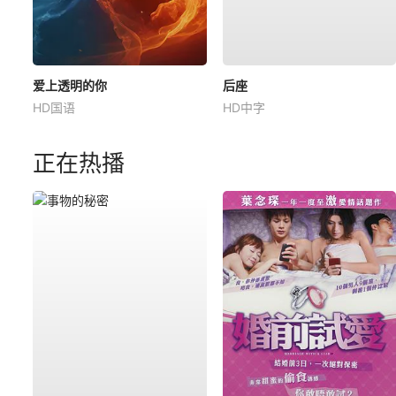
爱上透明的你
后座
HD国语
HD中字
正在热播