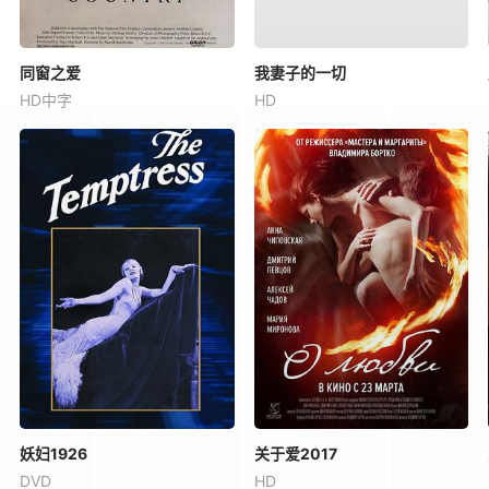
同窗之爱
我妻子的一切
HD中字
HD
妖妇1926
关于爱2017
DVD
HD