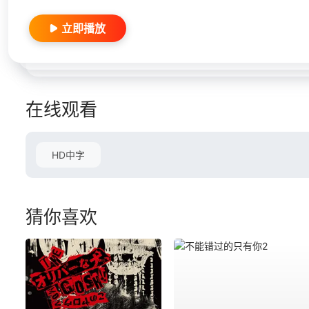
立即播放
在线观看
HD中字
猜你喜欢