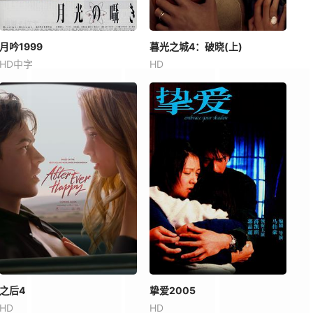
月吟1999
暮光之城4：破晓(上)
HD中字
HD
之后4
挚爱2005
HD
HD