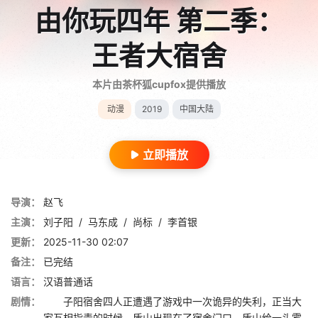
由你玩四年 第二季：
王者大宿舍
本片由茶杯狐cupfox提供播放
动漫
2019
中国大陆
立即播放
导演：
赵飞
主演：
刘子阳
/
马东成
/
尚标
/
李首银
更新：
2025-11-30 02:07
备注：
已完结
语言：
汉语普通话
剧情：
子阳宿舍四人正遭遇了游戏中一次诡异的失利，正当大
家互相指责的时候，盾山出现在了宿舍门口。盾山给一头雾