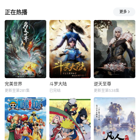
正在热播
更多
完美世界
斗罗大陆
逆天至尊
更新至第281集
已完结
更新至第538集