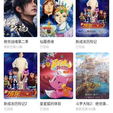
绝世战魂第二季
仙履奇缘
新成龙历险记
更新至第13集
已完结
已完结
新成龙历险记2
星星狐的体验
斗罗大陆2：绝世唐门
已完结
已完结
更新至第165集