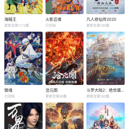
海贼王
火影忍者
凡人修仙传2020
更新至第1172集
已完结
更新至第185集
银魂
沧元图
斗罗大陆2：绝世唐门
已完结
更新至第89集
更新至第165集