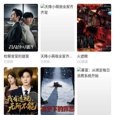
检察官室的提案
天降小萌祖全家齐齐宠
火遮眼
已完结
已完结
HD国语