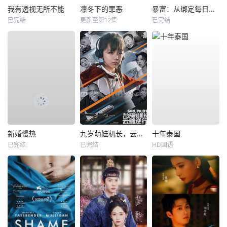
我有透视无所不能
凛冬下的罪恶
暴富：从绑定每日消费系统开始
已完结
更新至第12集
已完结
新婚慢热
九岁萌娃机长，云端逆行
十年泰国
已完结
已完结
HD国语