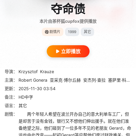
夺命债
本片由茶杯狐cupfox提供播放
剧情片
1999
其它
立即播放
导演：
Krzysztof
Krauze
主演：
Robert Gonera
亚采克·博尔丘赫
安杰列·查拉
塞萨里·科辛斯基
更新：
2025-11-30 03:54
备注：
HD中字
语言：
其它
剧情：
两个年轻人希望在波兰开办自己的意大利单车工厂，但
是却苦于没有金钱，银行又不想他们伸出援手。就在他们准
备绝望之际，他们碰到了一位多年不见的老朋友 Gerard，命
运也由此改变——起初Gerard答应帮他们度过财政难关，但