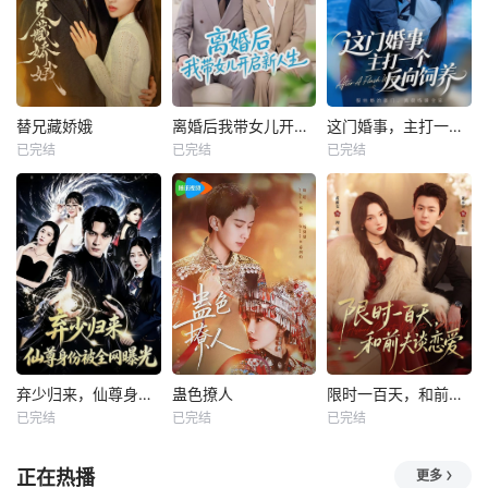
替兄藏娇娥
离婚后我带女儿开启新人生
这门婚事，主打一个反向饲养
已完结
已完结
已完结
弃少归来，仙尊身份被全网曝光
蛊色撩人
限时一百天，和前夫谈恋爱
已完结
已完结
已完结
正在热播
更多