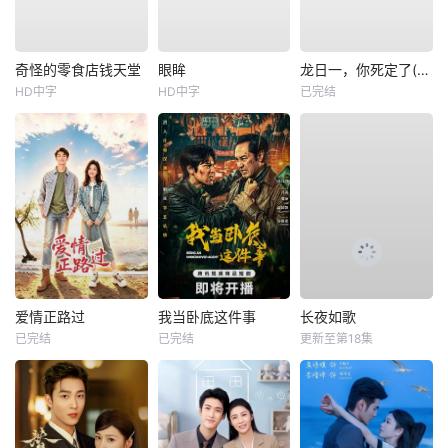
奇怪的零食店钱天堂
眼眸
龙日一，你死定了(短剧)
HD中字
HD中字
已完结
爱情正路过
我当卧底这件事
长夜如歌
已完结
已完结
更新至第18集