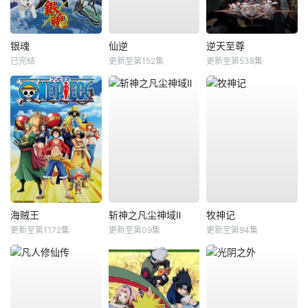
银魂
仙逆
逆天至尊
已完结
更新至第152集
更新至第538集
海贼王
斩神之凡尘神域Ⅱ
牧神记
更新至第1172集
更新至第09集
更新至第94集