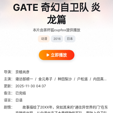
GATE 奇幻自卫队 炎
龙篇
本片由茶杯狐cupfox提供播放
动漫
2016
日本
立即播放
导演：
京極尚彦
主演：
诹访部顺一
/
金元寿子
/
种田梨沙
/
户松遥
/
内田真礼
/
更新：
2025-11-30 04:37
备注：
已完结
语言：
日语
剧情：
故事描绘了20XX年，突如其来的“通往异世界的门”在东
京银座出现，从中涌出来了大量怪物和军队。而陆上自卫队