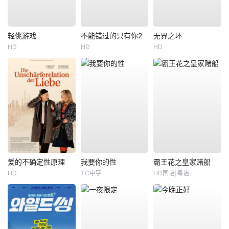
轻佻游戏
不能错过的只有你2
无界之环
HD
HD
HD
爱的不确定性原理
我要你的性
霸王花之皇家赌船
HD
TC中字
HD国语|粤语