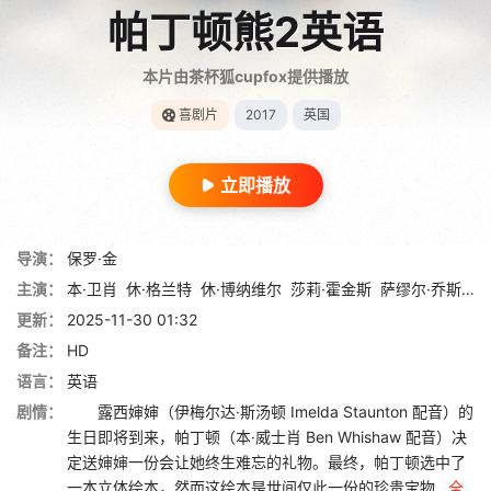
帕丁顿熊2英语
本片由茶杯狐cupfox提供播放
喜剧片
2017
英国
立即播放
导演：
保罗·金
主演：
本·卫肖
休·格兰特
休·博纳维尔
莎莉·霍金斯
萨缪尔·乔斯林
更新：
2025-11-30 01:32
备注：
HD
语言：
英语
剧情：
露西婶婶（伊梅尔达·斯汤顿 Imelda Staunton 配音）的
生日即将到来，帕丁顿（本·威士肖 Ben Whishaw 配音）决
定送婶婶一份会让她终生难忘的礼物。最终，帕丁顿选中了
一本立体绘本，然而这绘本是世间仅此一份的珍贵宝物...
全