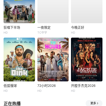
狂唱下半场
一夜限定
今晚正好
HD
TC中字
HD
低弧慢球
72小时2026
开膛手杰克2026
HD
HD
HD
正在热播
更多