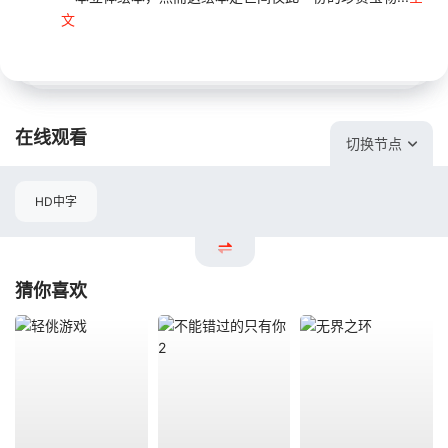
文
在线观看
切换节点
HD中字
猜你喜欢