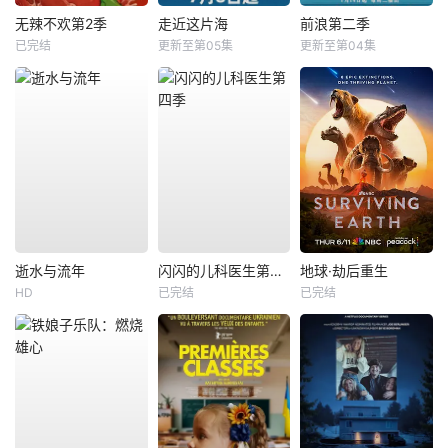
无辣不欢第2季
走近这片海
前浪第二季
已完结
更新至第05集
更新至第04集
逝水与流年
闪闪的儿科医生第四季
地球·劫后重生
HD
已完结
已完结