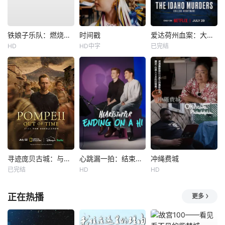
铁娘子乐队：燃烧雄心
时间戳
爱达荷州血案：大学梦魇
HD
HD中字
已完结
寻迹庞贝古城：与汤姆·希德勒斯顿同行
心跳漏一拍：结束在一声嗨
冲绳费城
已完结
HD
HD
正在热播
更多