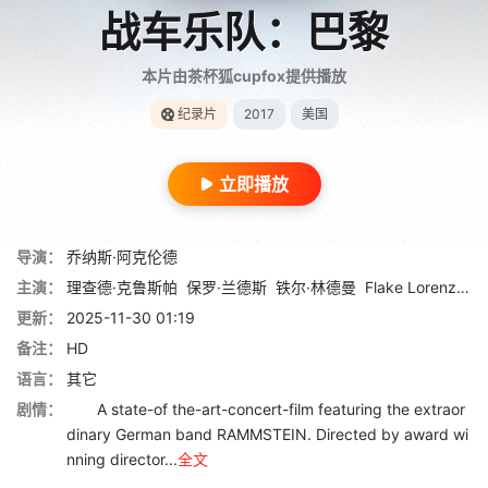
战车乐队：巴黎
本片由茶杯狐cupfox提供播放
纪录片
2017
美国
立即播放
导演：
乔纳斯·阿克伦德
主演：
理查德·克鲁斯帕
保罗·兰德斯
铁尔·林德曼
Flake Lorenz
奥
更新：
2025-11-30 01:19
备注：
HD
语言：
其它
剧情：
A state-of the-art-concert-film featuring the extraor
dinary German band RAMMSTEIN. Directed by award wi
nning director...
全文