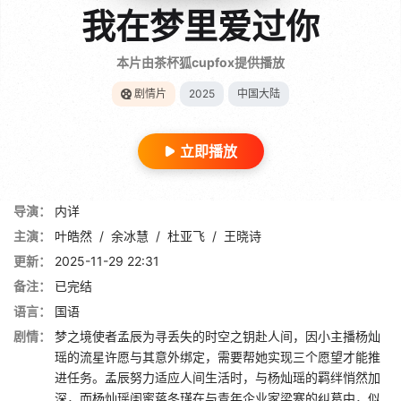
我在梦里爱过你
本片由茶杯狐cupfox提供播放
剧情片
2025
中国大陆
立即播放
导演：
内详
主演：
叶皓然
/
余冰慧
/
杜亚飞
/
王晓诗
更新：
2025-11-29 22:31
备注：
已完结
语言：
国语
剧情：
梦之境使者孟辰为寻丢失的时空之钥赴人间，因小主播杨灿
瑶的流星许愿与其意外绑定，需要帮她实现三个愿望才能推
进任务。孟辰努力适应人间生活时，与杨灿瑶的羁绊悄然加
深，而杨灿瑶闺蜜蒋冬瑾在与青年企业家梁寒的纠葛中，似