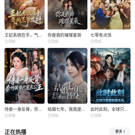
王妃系统在手，气的王爷发抖
你是我的璀璨星辰
七零有点恬
已完结
已完结
已完结
侍妾一身反骨，奈何侯爷只宠长公主
结婚七年，我竟是老公小青梅的替身
此时此刻，全球只有我知道未来
已完结
已完结
已完结
正在热播
更多