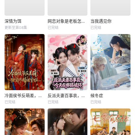
深情为饵
网恋对象是老板怎么办
当我遇见你
更新至第08集
已完结
已完结
冷面侯爷反萌差，独宠作精继室啦
反派夫妻百事哀，今天在哪搞破坏
候冬症
已完结
已完结
已完结