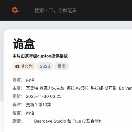
诡盒
本片由茶杯狐cupfox提供播放
港台剧
2023
泰国
导演：
内详
主演：
瓦鲁特·查瓦力朱吉翁
娜拉·帖努啪
琳拉妮·斯莉彭
Bo Va
更新：
2025-11-30 03:25
备注：
更新至第10集
语言：
泰语
剧情：
Bearcave Studio 和 True ID联合制作