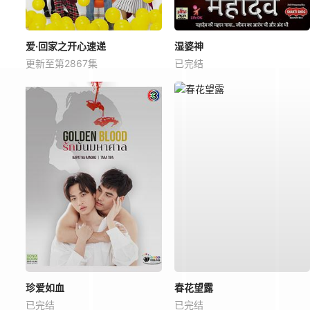
爱·回家之开心速递
湿婆神
更新至第2867集
已完结
珍爱如血
春花望露
已完结
已完结