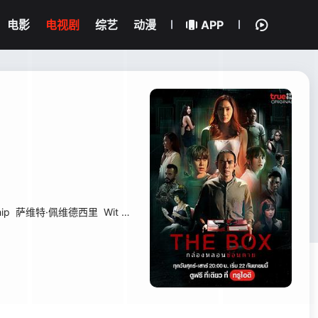
电影
电视剧
综艺
动漫
APP
ip
萨维特·佩维德西里
Wit Phacharaphol
阿玛霖·妮缇布恩
Diyar Don