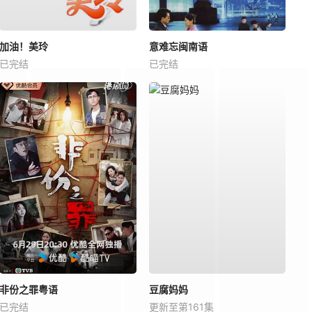
加油！美玲
意难忘闽南语
已完结
已完结
非份之罪粤语
豆腐妈妈
已完结
更新至第161集