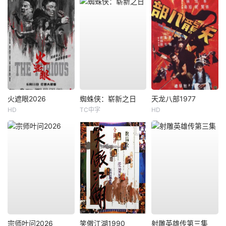
火遮眼2026
蜘蛛侠：崭新之日
天龙八部1977
HD
TC中字
HD
宗师叶问2026
笑傲江湖1990
射雕英雄传第三集