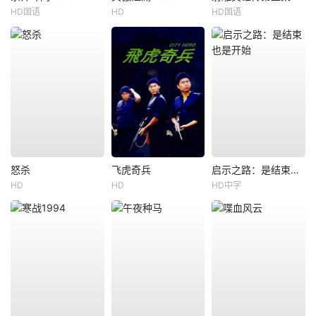
HD国语
HD
HD国语
怒杀
飞虎奇兵
启示之路：是结束也是开始
HD
HD
HD中字