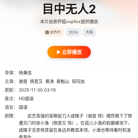
目中无人2
本片由茶杯狐cupfox提供播放
动作片
2024
大陆
立即播放
导演：
杨秉佳
主演：
谢苗
杨恩又
黄涛
裴魁山
班玛加
更新：
2025-11-30 03:19
备注：
HD国语
语言：
国语
剧情：
武艺高强的盲眼捉刀人成瞎子（谢苗 饰）偶然救下了惨
遭灭门的张小渔（杨恩又 饰）。在孤儿小渔的软磨硬泡下，
成瞎子无奈将其留在身边并教其本领，小渔也等待着时机准
备复仇……