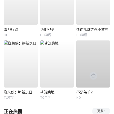
毒战行动
绝地密令
热血篮球之永不放弃
HD
HD国语
HD国语
蜘蛛侠：崭新之日
鲨笼绝境
不是羔羊2
TC中字
TC中字
HD
正在热播
更多