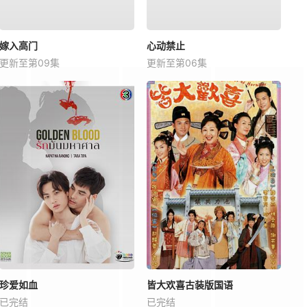
嫁入高门
心动禁止
更新至第09集
更新至第06集
珍爱如血
皆大欢喜古装版国语
已完结
已完结