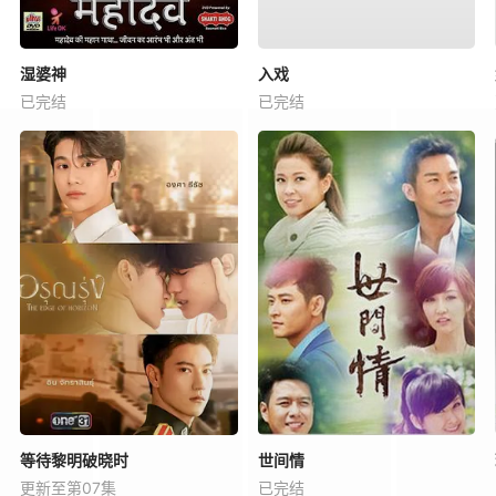
湿婆神
入戏
已完结
已完结
等待黎明破晓时
世间情
更新至第07集
已完结