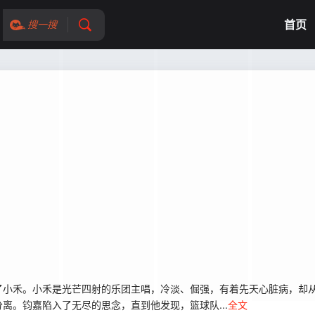
首页
搜一搜
了小禾。小禾是光芒四射的乐团主唱，冷淡、倔强，有着先天心脏病，却
离。钧嘉陷入了无尽的思念，直到他发现，篮球队...
全文