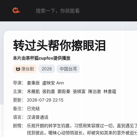
转过头帮你擦眼泪
本片由茶杯狐cupfox提供播放
港台剧
2026
中国台湾
导演：
姜秉辰
盧映安 Ann
主演：
禾雁凱
張鈞嘉
鄭彫秦
張棋富
陳泊澈
林書蘊
更新：
2026-07-29 22:15
备注：
已完结
语言：
汉语普通话
剧情：
乐观开朗的转学生钧嘉，习惯用笑容撑过一切，直到遇见
找到彼此，暧昧心动悄悄滋长，却被突如其来的意外被迫分