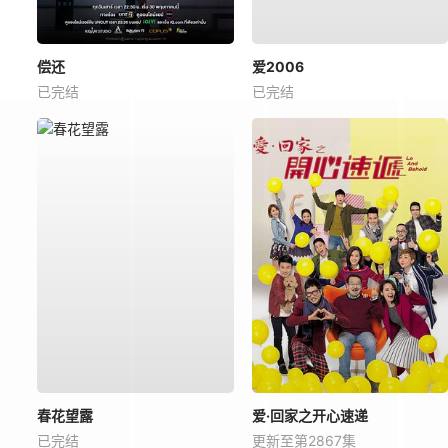
偿还
爱2006
已完结
已完结
春花望露
爱·回家之开心速递
已完结
更新至第2867集