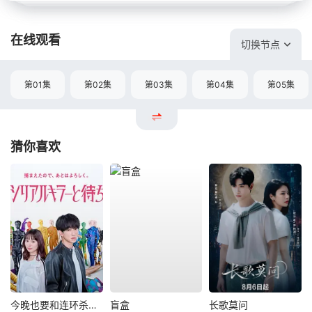
在线观看
切换节点
第01集
第02集
第03集
第04集
第05集
猜你喜欢
今晚也要和连环杀手约会
盲盒
长歌莫问