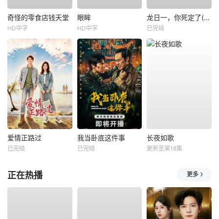
奇怪的零食店钱天堂
眼眸
龙日一，你死定了(短剧)
HD中字
HD中字
已完结
爱情正路过
我当卧底这件事
长夜如歌
已完结
已完结
更新至第18集
正在热播
更多