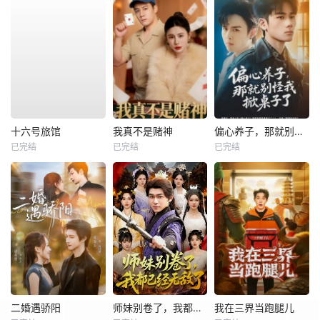
十六号旅馆
我真不是赌神
偏心养子，那就别怪我掀桌子了
已完结
已完结
已完结
二婚遇骄阳
师妹别卷了，我都已经无敌了
我在三界当跑腿儿