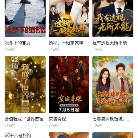
凛冬下的罪恶
透视：一眼定乾坤
我有透视无所不能
已完结
已完结
已完结
贬值我成了世界首富
京城奇探
七零卖掉铁饭碗，囤满空间下乡去
已完结
已完结
已完结