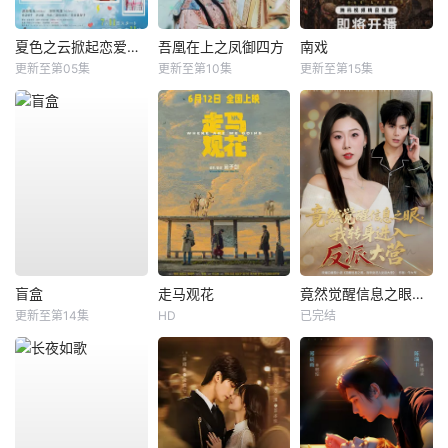
夏色之云掀起恋爱与风暴
吾凰在上之凤御四方
南戏
更新至第05集
更新至第10集
更新至第15集
盲盒
走马观花
竟然觉醒信息之眼，我转身进入反派大营
更新至第14集
HD
已完结