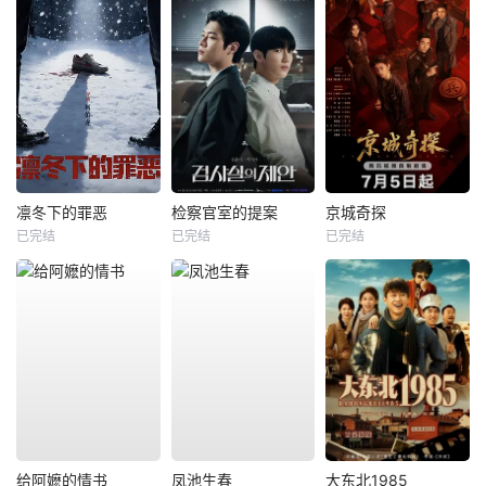
凛冬下的罪恶
检察官室的提案
京城奇探
已完结
已完结
已完结
给阿嬷的情书
凤池生春
大东北1985