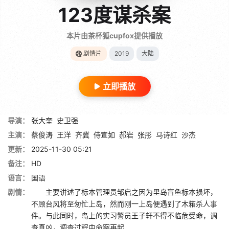
123度谋杀案
本片由茶杯狐cupfox提供播放
剧情片
2019
大陆
立即播放
导演：
张大奎
史卫强
主演：
蔡俊涛
王洋
齐冀
侍宣如
郝岩
张彤
马诗红
沙杰
更新：
2025-11-30 05:21
备注：
HD
语言：
国语
剧情：
主要讲述了标本管理员邹启之因为里岛盲鱼标本损坏，
不顾台风将至匆忙上岛，然而刚一上岛便遇到了木箱杀人事
件。与此同时，岛上的实习警员王子轩不得不临危受命，调
查真凶，调查过程中命案再起……