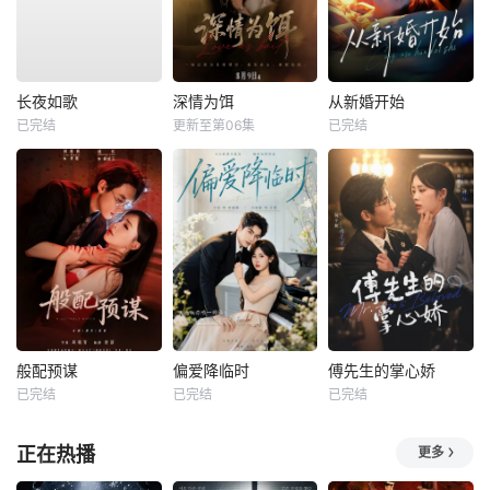
长夜如歌
深情为饵
从新婚开始
已完结
更新至第06集
已完结
般配预谋
偏爱降临时
傅先生的掌心娇
已完结
已完结
已完结
正在热播
更多