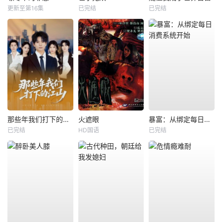
更新至第16集
已完结
已完结
那些年我们打下的江山
火遮眼
暴富：从绑定每日消费系统开始
已完结
HD国语
已完结