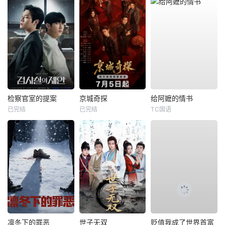
检察官室的提案
京城奇探
给阿嬷的情书
已完结
已完结
TC国语
凛冬下的罪恶
世子无双
贬值我成了世界首富