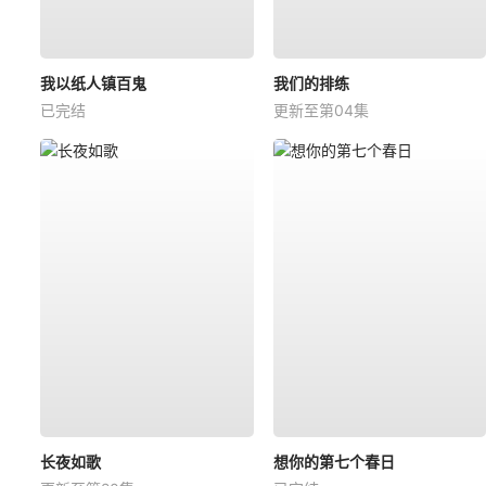
我以纸人镇百鬼
我们的排练
已完结
更新至第04集
长夜如歌
想你的第七个春日