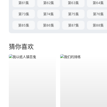
第61集
第62集
第63集
第64集
第73集
第74集
第75集
第76集
第85集
第86集
第87集
第88集
猜你喜欢