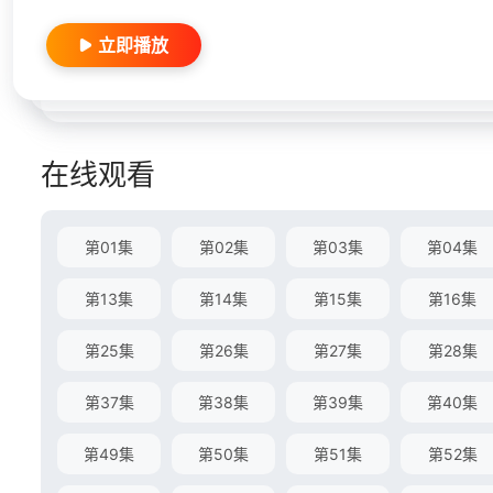
立即播放
在线观看
第01集
第02集
第03集
第04集
第13集
第14集
第15集
第16集
第25集
第26集
第27集
第28集
第37集
第38集
第39集
第40集
第49集
第50集
第51集
第52集