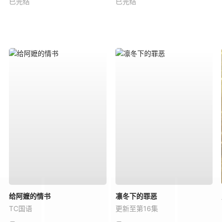
已完结
已完结
给阿嬷的情书
凛冬下的罪恶
TC国语
更新至第16集