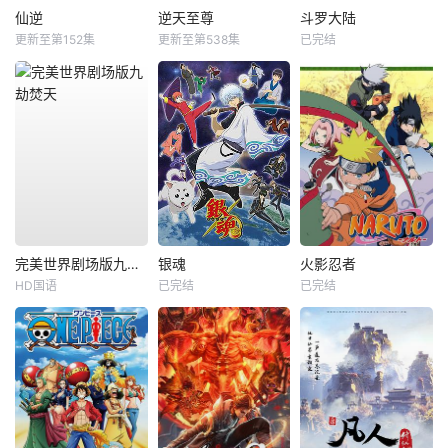
仙逆
逆天至尊
斗罗大陆
更新至第152集
更新至第538集
已完结
完美世界剧场版九劫焚天
银魂
火影忍者
HD国语
已完结
已完结