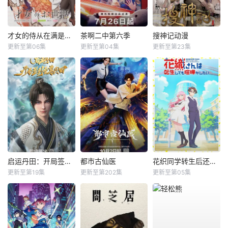
才女的侍从在满是高岭之花的贵族学校暗中照顾（毫无生活自理能力的）学院第一大小姐
茶啊二中第六季
搜神记动漫
更新至第06集
更新至第04集
更新至第23集
启运丹田：开局签到至尊丹田
都市古仙医
花织同学转生后还是想干架
更新至第19集
更新至第202集
更新至第05集