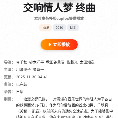
交响情人梦 终曲
本片由茶杯狐cupfox提供播放
动漫
2010
日本
立即播放
导演：
今千秋
铃木洋平
秋田谷典昭
佐藤光
太田知章
主演：
川澄绫子
关智一
更新：
2025-11-30 04:41
备注：
已完结
语言：
日语
剧情：
浪漫之都巴黎，一对沉浸在音乐世界的年轻人为了各自
的梦想而努力打拼。作为马尔雷院团的首席指挥，千秋真一
（关智一 配音）以前所未有的劲头全速前进。为了能够集中
精神从事音乐事业，他在未和野田惠（川澄绫子 配音）进行