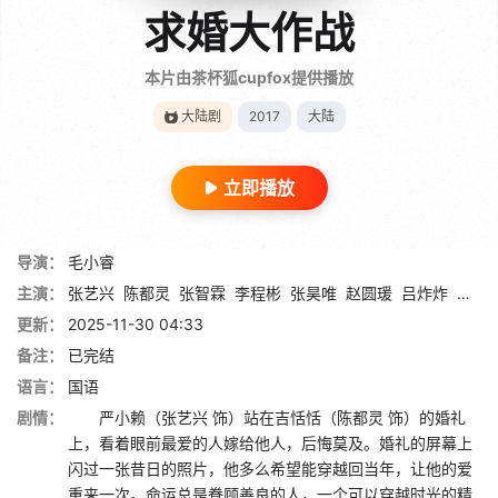
求婚大作战
本片由茶杯狐cupfox提供播放
大陆剧
2017
大陆
立即播放
导演：
毛小睿
主演：
张艺兴
陈都灵
张智霖
李程彬
张昊唯
赵圆瑗
吕炸炸
杨雪
更新：
2025-11-30 04:33
备注：
已完结
语言：
国语
剧情：
严小赖（张艺兴 饰）站在吉恬恬（陈都灵 饰）的婚礼
上，看着眼前最爱的人嫁给他人，后悔莫及。婚礼的屏幕上
闪过一张昔日的照片，他多么希望能穿越回当年，让他的爱
重来一次。命运总是眷顾善良的人，一个可以穿越时光的精