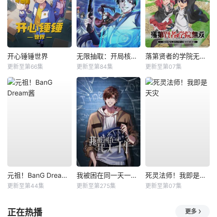
开心锤锤世界
无限抽取：开局核平修仙世界动态漫
落第贤者的学院无双第二回转生，S等级作弊魔术师冒险记
更新至第66集
更新至第84集
更新至第07集
元祖！BanG Dream酱
我被困在同一天一千年动态漫
死灵法师！我即是天灾
更新至第44集
更新至第275集
更新至第07集
正在热播
更多