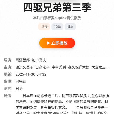
四驱兄弟第三季
本片由茶杯狐cupfox提供播放
动漫
1998
日本
立即播放
导演：
网野哲郎
加户誉夫
主演：
渡边久美子
日高法子
中村秀利
森久保祥太郎
大友龙三郎
更新：
2025-11-30 04:32
备注：
已完结
语言：
日语
剧情：
日本热血动感卡通巨片，情节跌宕起伏,对儿童心理素质
的培养、团结协作精神的提高、不怕困难的勇气的培育、科
学意识的发展，具有积极的意义。 星马烈和星马豪是一
对亲兄弟，被大家称为“四驱兄弟”。他们把土屋博士送的全