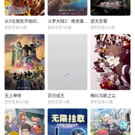
从0位居民开始的边境领主大人
斗罗大陆2：绝世唐门
逆天至尊
更新至第06集
更新至第165集
更新至第538集
无上神帝
百日成王
梅比乌斯之尘
更新至第629集
更新至第14集
更新至第05集