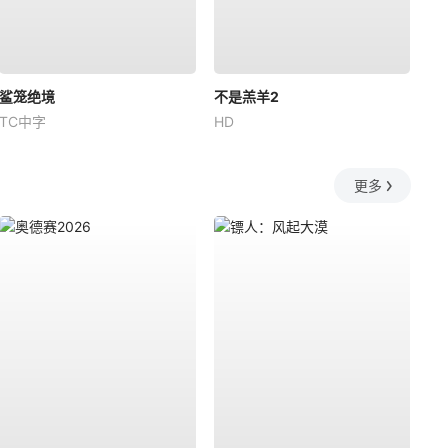
鲨笼绝境
不是羔羊2
TC中字
HD
更多