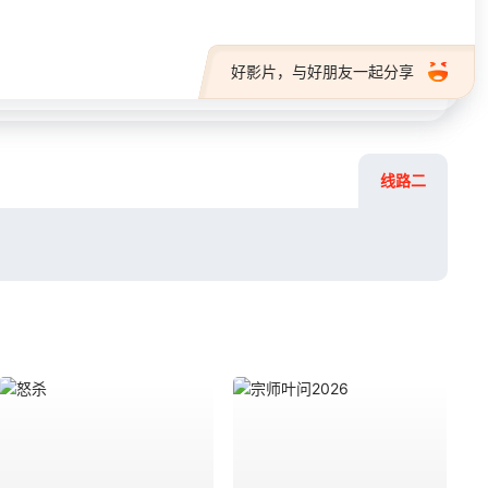
好影片，与好朋友一起分享
线路二