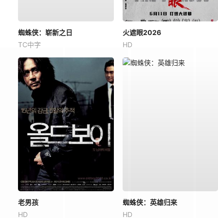
蜘蛛侠：崭新之日
火遮眼2026
TC中字
HD
老男孩
蜘蛛侠：英雄归来
HD
HD