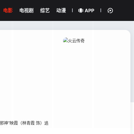
电影
电视剧
综艺
动漫
APP
神”映霞（林青霞 饰）追