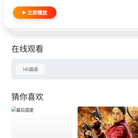
立即播放
在线观看
HD国语
猜你喜欢