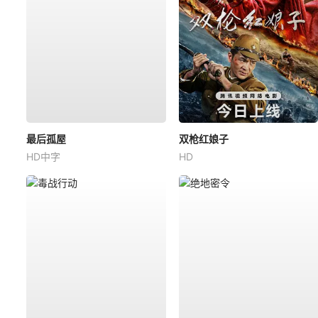
最后孤屋
双枪红娘子
HD中字
HD