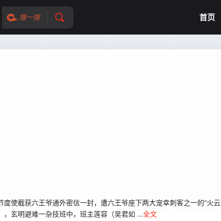
首页
搜一搜
度使截获六王爷通外密信一封，遭六王爷座下两大宠幸刺客之一的“火云邪
，玄明避难一杂技班中，班主莲容（吴君如 ...
全文