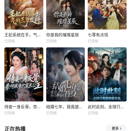
王妃系统在手，气的王爷发抖
你是我的璀璨星辰
七零有点恬
已完结
已完结
已完结
侍妾一身反骨，奈何侯爷只宠长公主
结婚七年，我竟是老公小青梅的替身
此时此刻，全球只有我知道未来
已完结
已完结
已完结
正在热播
更多