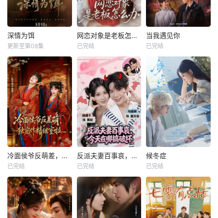
深情为饵
网恋对象是老板怎么办
当我遇见你
更新至第08集
已完结
已完结
冷面侯爷反萌差，独宠作精继室啦
反派夫妻百事哀，今天在哪搞破坏
候冬症
已完结
已完结
已完结