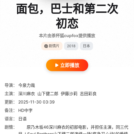
面包，巴士和第二次
初恋
本片由茶杯狐cupfox提供播放
剧情片
2018
日本
立即播放
导演：
今泉力哉
主演：
深川麻衣
山下健二郎
伊藤沙莉
志田彩良
更新：
2025-11-30 03:39
备注：
HD中字
语言：
日语
剧情：
原乃木坂46深川麻衣的初部电影，并担任主演，同三代
目 J Soul Brothers山下健二郎演绎一场"焦急又心动"的爱情