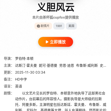
义胆风云
本片由茶杯狐cupfox提供播放
剧情片
1991
美国
立即播放
导演：
罗伯特·本顿
主演：
达斯汀·霍夫曼
妮可·基德曼
劳恩·迪恩
布鲁斯·威利斯
史蒂芬·希尔
更新：
2025-11-30 03:34
备注：
HD中字
语言：
英语
剧情：
以文艺片见长的罗伯特．本顿意外地执导了这部黑社会
动作片，台前幕后的阵容惊人。摄影执导是大师级的拉斯
托．阿曼多斯，主演明星包括达斯廷．霍夫曼、 布鲁斯．威
利斯、 尼科尔．基德曼等大牌，叫人充满期待，然而影片的