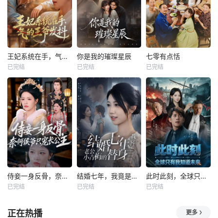
王妃系统在手，气的王爷发抖
你是我的璀璨星辰
七零有点恬
已完结
已完结
已完结
侍妾一身反骨，奈何侯爷只宠长公主
结婚七年，我竟是老公小青梅的替身
此时此刻，全球只有我知道未来
已完结
已完结
已完结
正在热播
更多