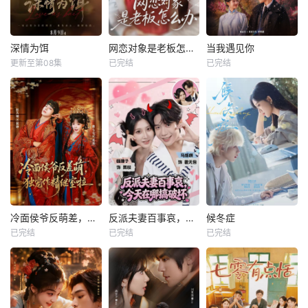
深情为饵
网恋对象是老板怎么办
当我遇见你
更新至第08集
已完结
已完结
冷面侯爷反萌差，独宠作精继室啦
反派夫妻百事哀，今天在哪搞破坏
候冬症
已完结
已完结
已完结